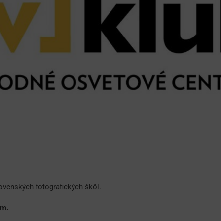
lovenských fotografických škôl.
ím.