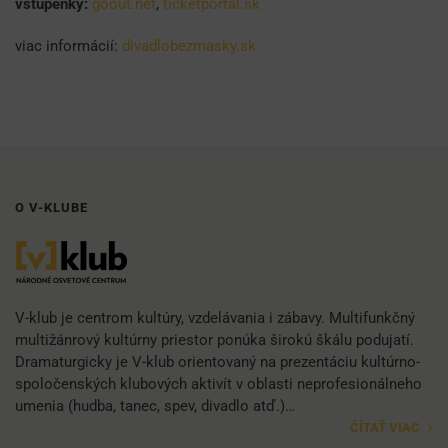
vstupenky:
goout.net
,
ticketportal.sk
viac informácií:
divadlobezmasky.sk
O V-KLUBE
V-klub je centrom kultúry, vzdelávania i zábavy. Multifunkčný
multižánrový kultúrny priestor ponúka širokú škálu podujatí.
Dramaturgicky je V-klub orientovaný na prezentáciu kultúrno-
spoločenských klubových aktivít v oblasti neprofesionálneho
umenia (hudba, tanec, spev, divadlo atď.)…
ČÍTAŤ VIAC