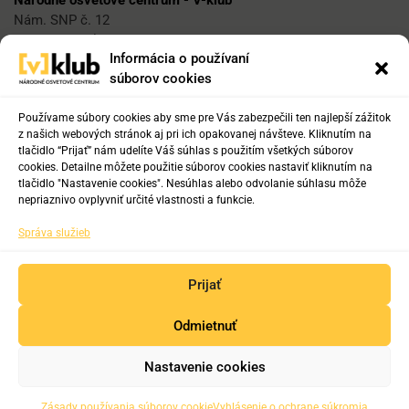
Nám. SNP č. 12
812 34 Bratislava 1
Informácia o používaní
súborov cookies
E-mail
vklub@nocka.sk
Používame súbory cookies aby sme pre Vás zabezpečili ten najlepší zážitok
z našich webových stránok aj pri ich opakovanej návšteve. Kliknutím na
tlačidlo “Prijať” nám udelíte Váš súhlas s použitím všetkých súborov
cookies. Detailne môžete použitie súborov cookies nastaviť kliknutím na
Tel:
tlačidlo "Nastavenie cookies". Nesúhlas alebo odvolanie súhlasu môže
+421 2 204 71 217
nepriaznivo ovplyvniť určité vlastnosti a funkcie.
+421 2 204 71 222
Správa služieb
+421 918 817 141
Prijať
Odmietnuť
Copyright © 2019-2025. Všetky práva vyhradené.
Nastavenie cookies
Zásady používania súborov cookie
Vyhlásenie o ochrane súkromia