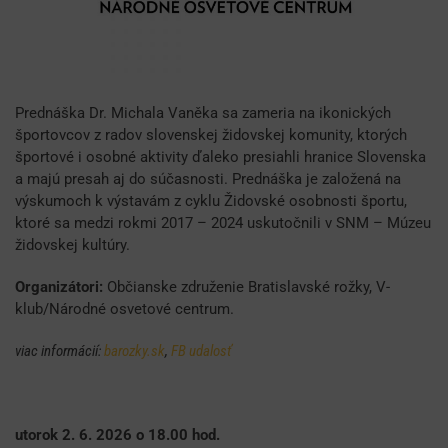
Prednáška Dr. Michala Vaněka sa zameria na ikonických
športovcov z radov slovenskej židovskej komunity, ktorých
športové i osobné aktivity ďaleko presiahli hranice Slovenska
a majú presah aj do súčasnosti. Prednáška je založená na
výskumoch k výstavám z cyklu Židovské osobnosti športu,
ktoré sa medzi rokmi 2017 – 2024 uskutočnili v SNM – Múzeu
židovskej kultúry.
Organizátori:
Občianske združenie Bratislavské rožky, V-
klub/Národné osvetové centrum.
viac informácií:
barozky.sk
,
FB udalosť
utorok 2. 6. 2026 o 18.00 hod.