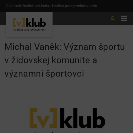
Otváracie hodiny pokladne:
Hodina pred predstavením
Michal Vaněk: Význam športu
v židovskej komunite a
významní športovci