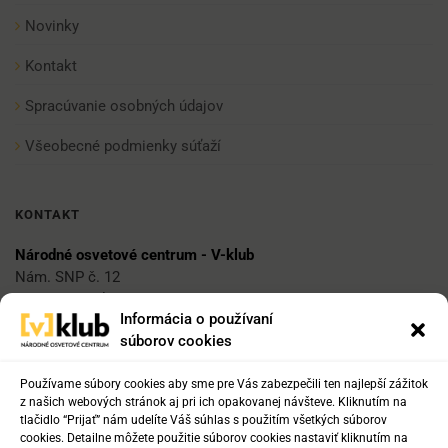
Novinky
Kontakt
Spracúvanie osobných údajov
Všeobecné podmienky súťaží
KONTAKT
Národné osvetové centrum - V-klub
Nám. SNP č. 12
812 34 Bratislava 1
Informácia o používaní
súborov cookies
E-mail
vklub@nocka.sk
Používame súbory cookies aby sme pre Vás zabezpečili ten najlepší zážitok
z našich webových stránok aj pri ich opakovanej návšteve. Kliknutím na
tlačidlo “Prijať” nám udelíte Váš súhlas s použitím všetkých súborov
cookies. Detailne môžete použitie súborov cookies nastaviť kliknutím na
Tel: