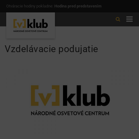
Otváracie hodiny pokladne:
Hodina pred predstavením
Vzdelávacie podujatie