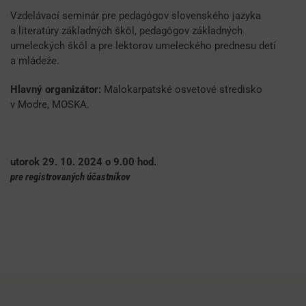
Vzdelávací seminár pre pedagógov slovenského jazyka
a literatúry základných škôl, pedagógov základných
umeleckých škôl a pre lektorov umeleckého prednesu detí
a mládeže.
Hlavný organizátor:
Malokarpatské osvetové stredisko
v Modre, MOSKA.
utorok 29. 10. 2024 o 9.00 hod.
pre registrovaných účastníkov