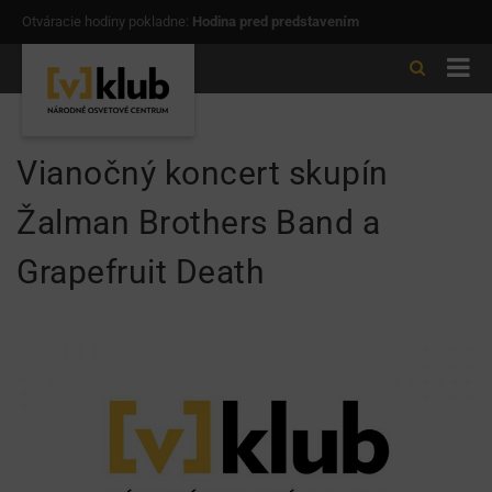
Otváracie hodiny pokladne:
Hodina pred predstavením
Vianočný koncert skupín
Žalman Brothers Band a
Grapefruit Death