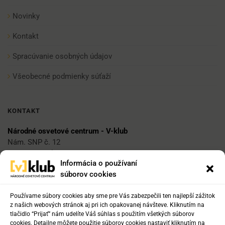
Novinky
Kontakt
Spracúvanie osobných údajov
Všeobecné podmienky súťaží
KONTAKT
Národné osvetové centrum - V-klub
Nám. SNP č. 12
812 34 Bratislava 1
Informácia o používaní
súborov cookies
E-mail
vklub@nocka.sk
Používame súbory cookies aby sme pre Vás zabezpečili ten najlepší zážitok
z našich webových stránok aj pri ich opakovanej návšteve. Kliknutím na
tlačidlo “Prijať” nám udelíte Váš súhlas s použitím všetkých súborov
cookies. Detailne môžete použitie súborov cookies nastaviť kliknutím na