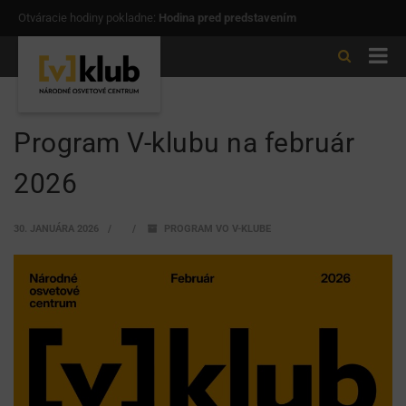
Otváracie hodiny pokladne:
Hodina pred predstavením
Program V-klubu na február
2026
30. JANUÁRA 2026
PROGRAM VO V-KLUBE