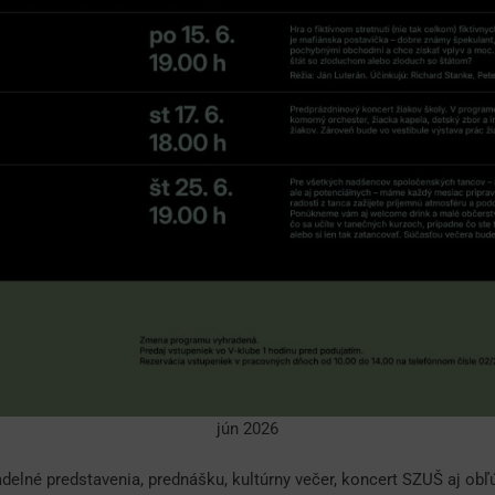
jún 2026
adelné predstavenia, prednášku, kultúrny večer, koncert SZUŠ aj obľ