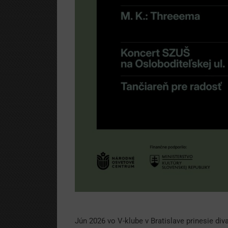
Jún 2026 vo V-klube v Bratislave prinesie div