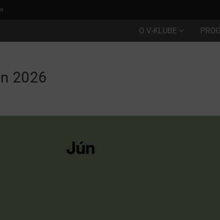
m
O V-KLUBE
PRO
ún 2026