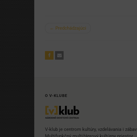
← Predchádzajúci
O V-KLUBE
V-klub je centrom kultúry, vzdelávania i zábav
Multifunkčný multižánrový kultúrny priestor