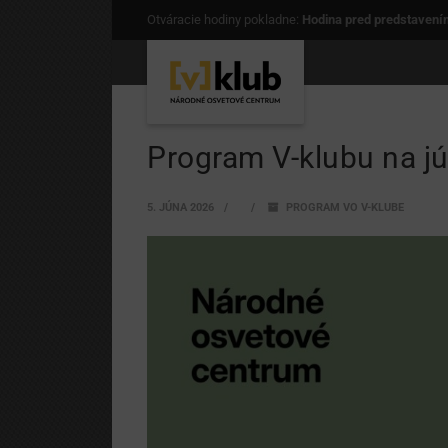
Otváracie hodiny pokladne:
Hodina pred predstavení
Program V-klubu na j
5. JÚNA 2026
PROGRAM VO V-KLUBE