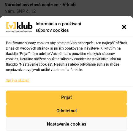
Národné osvetové centrum - V-klub
Nám. SNP č. 12
812 34 Bratislava 1
Informácia o používaní
súborov cookies
E-mail
vklub@nocka.sk
Používame súbory cookies aby sme pre Vás zabezpečili ten najlepší zážitok
z našich webových stránok aj pri ich opakovanej návšteve. Kliknutím na
tlačidlo “Prijať” nám udelíte Váš súhlas s použitím všetkých súborov
cookies. Detailne môžete použitie súborov cookies nastaviť kliknutím na
Tel:
tlačidlo "Nastavenie cookies". Nesúhlas alebo odvolanie súhlasu môže
+421 2 204 71 217
nepriaznivo ovplyvniť určité vlastnosti a funkcie.
+421 2 204 71 222
Správa služieb
+421 918 817 141
Prijať
Odmietnuť
Copyright © 2019-2025. Všetky práva vyhradené.
Nastavenie cookies