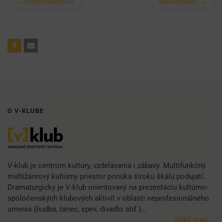
← Predchádzajúci
Nasledujúci →
O V-KLUBE
V-klub je centrom kultúry, vzdelávania i zábavy. Multifunkčný
multižánrový kultúrny priestor ponúka širokú škálu podujatí.
Dramaturgicky je V-klub orientovaný na prezentáciu kultúrno-
spoločenských klubových aktivít v oblasti neprofesionálneho
umenia (hudba, tanec, spev, divadlo atď.)…
ČÍTAŤ VIAC