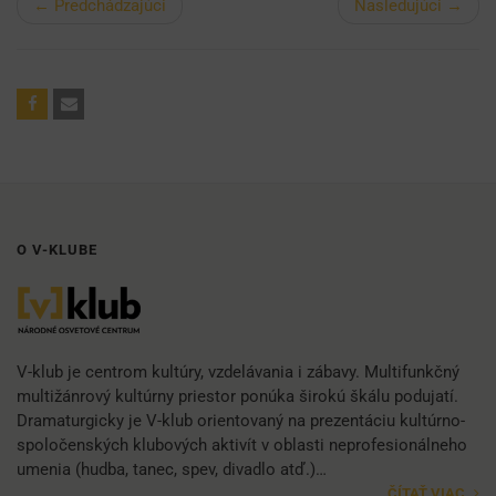
← Predchádzajúci
Nasledujúci →
O V-KLUBE
V-klub je centrom kultúry, vzdelávania i zábavy. Multifunkčný
multižánrový kultúrny priestor ponúka širokú škálu podujatí.
Dramaturgicky je V-klub orientovaný na prezentáciu kultúrno-
spoločenských klubových aktivít v oblasti neprofesionálneho
umenia (hudba, tanec, spev, divadlo atď.)…
ČÍTAŤ VIAC