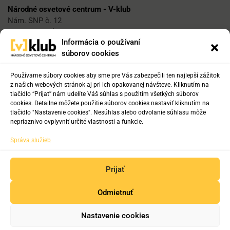
Národné osvetové centrum - V-klub
Nám. SNP č. 12
812 34 Bratislava 1
Informácia o používaní
súborov cookies
E-mail
vklub@nocka.sk
Používame súbory cookies aby sme pre Vás zabezpečili ten najlepší zážitok
z našich webových stránok aj pri ich opakovanej návšteve. Kliknutím na
tlačidlo “Prijať” nám udelíte Váš súhlas s použitím všetkých súborov
cookies. Detailne môžete použitie súborov cookies nastaviť kliknutím na
Tel:
tlačidlo "Nastavenie cookies". Nesúhlas alebo odvolanie súhlasu môže
+421 2 204 71 217
nepriaznivo ovplyvniť určité vlastnosti a funkcie.
+421 2 204 71 222
Správa služieb
+421 918 817 141
Prijať
Odmietnuť
Copyright © 2019-2025. Všetky práva vyhradené.
Nastavenie cookies