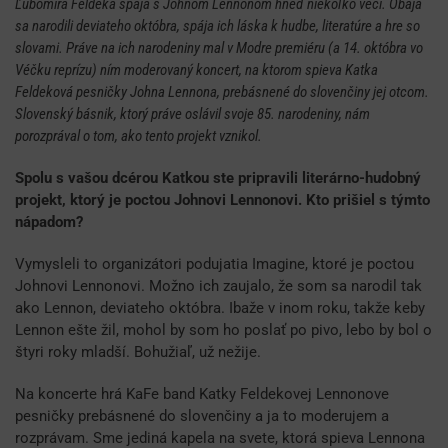
Ľubomíra Feldeka spája s Johnom Lennonom hneď niekoľko vecí. Obaja
sa narodili deviateho októbra, spája ich láska k hudbe, literatúre a hre so
slovami. Práve na ich narodeniny mal v Modre premiéru (a 14. októbra vo
Véčku reprízu) ním moderovaný koncert, na ktorom spieva Katka
Feldeková pesničky Johna Lennona, prebásnené do slovenčiny jej otcom.
Slovenský básnik, ktorý práve oslávil svoje 85. narodeniny, nám
porozprával o tom, ako tento projekt vznikol.
Spolu s vašou dcérou Katkou ste pripravili literárno-hudobný
projekt, ktorý je poctou Johnovi Lennonovi. Kto prišiel s týmto
nápadom?
Vymysleli to organizátori podujatia Imagine, ktoré je poctou
Johnovi Lennonovi. Možno ich zaujalo, že som sa narodil tak
ako Lennon, deviateho októbra. Ibaže v inom roku, takže keby
Lennon ešte žil, mohol by som ho poslať po pivo, lebo by bol o
štyri roky mladší. Bohužiaľ, už nežije.
Na koncerte hrá KaFe band Katky Feldekovej Lennonove
pesničky prebásnené do slovenčiny a ja to moderujem a
rozprávam. Sme jediná kapela na svete, ktorá spieva Lennona