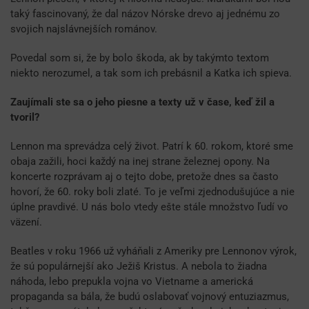
taký fascinovaný, že dal názov Nórske drevo aj jednému zo
svojich najslávnejších románov.
Povedal som si, že by bolo škoda, ak by takýmto textom
niekto nerozumel, a tak som ich prebásnil a Katka ich spieva.
Zaujímali ste sa o jeho piesne a texty už v čase, keď žil a
tvoril?
Lennon ma sprevádza celý život. Patrí k 60. rokom, ktoré sme
obaja zažili, hoci každý na inej strane železnej opony. Na
koncerte rozprávam aj o tejto dobe, pretože dnes sa často
hovorí, že 60. roky boli zlaté. To je veľmi zjednodušujúce a nie
úplne pravdivé. U nás bolo vtedy ešte stále množstvo ľudí vo
väzení.
Beatles v roku 1966 už vyháňali z Ameriky pre Lennonov výrok,
že sú populárnejší ako Ježiš Kristus. A nebola to žiadna
náhoda, lebo prepukla vojna vo Vietname a americká
propaganda sa bála, že budú oslabovať vojnový entuziazmus,