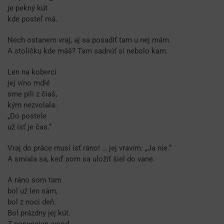
je pekný kút
kde posteľ má.
Nech ostanem vraj, aj sa posadiť tam u nej mám.
A stoličku kde máš? Tam sadnúť si nebolo kam.
Len na koberci
jej víno mdlé
sme pili z čiaš,
kým nezvolala:
„Do postele
už ísť je čas.“
Vraj do práce musí ísť ráno! … jej vravím: „Ja nie.“
A smiala sa, keď som sa uložiť šiel do vane.
A ráno som tam
bol už len sám,
bol z noci deň.
Bol prázdny jej kút.