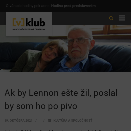
Otváracie hodiny pokladne:
Hodina pred predstavením
Ak by Lennon ešte žil, poslal
by som ho po pivo
19. OKTÓBRA 2021
KULTÚRA A SPOLOČNOSŤ