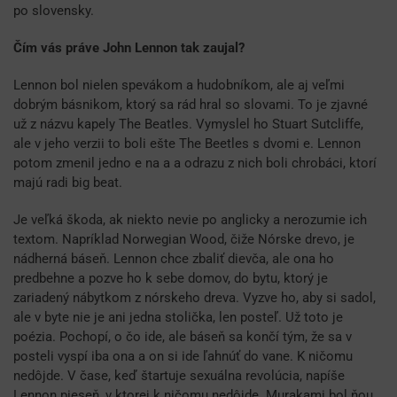
po slovensky.
Čím vás práve John Lennon tak zaujal?
Lennon bol nielen spevákom a hudobníkom, ale aj veľmi
dobrým básnikom, ktorý sa rád hral so slovami. To je zjavné
už z názvu kapely The Beatles. Vymyslel ho Stuart Sutcliffe,
ale v jeho verzii to boli ešte The Beetles s dvomi e. Lennon
potom zmenil jedno e na a a odrazu z nich boli chrobáci, ktorí
majú radi big beat.
Je veľká škoda, ak niekto nevie po anglicky a nerozumie ich
textom. Napríklad Norwegian Wood, čiže Nórske drevo, je
nádherná báseň. Lennon chce zbaliť dievča, ale ona ho
predbehne a pozve ho k sebe domov, do bytu, ktorý je
zariadený nábytkom z nórskeho dreva. Vyzve ho, aby si sadol,
ale v byte nie je ani jedna stolička, len posteľ. Už toto je
poézia. Pochopí, o čo ide, ale báseň sa končí tým, že sa v
posteli vyspí iba ona a on si ide ľahnúť do vane. K ničomu
nedôjde. V čase, keď štartuje sexuálna revolúcia, napíše
Lennon pieseň, v ktorej k ničomu nedôjde. Murakami bol ňou