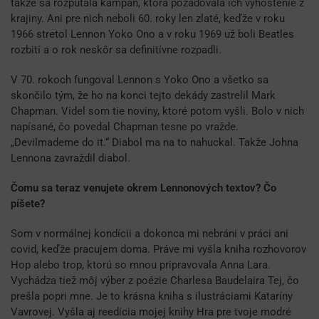
takže sa rozpútala kampaň, ktorá požadovala ich vyhostenie z
krajiny. Ani pre nich neboli 60. roky len zlaté, keďže v roku
1966 stretol Lennon Yoko Ono a v roku 1969 už boli Beatles
rozbití a o rok neskôr sa definitívne rozpadli.
V 70. rokoch fungoval Lennon s Yoko Ono a všetko sa
skončilo tým, že ho na konci tejto dekády zastrelil Mark
Chapman. Videl som tie noviny, ktoré potom vyšli. Bolo v nich
napísané, čo povedal Chapman tesne po vražde.
„Devilmademe do it.“ Diabol ma na to nahuckal. Takže Johna
Lennona zavraždil diabol.
Čomu sa teraz venujete okrem Lennonových textov? Čo
píšete?
Som v normálnej kondícii a dokonca mi nebráni v práci ani
covid, keďže pracujem doma. Práve mi vyšla kniha rozhovorov
Hop alebo trop, ktorú so mnou pripravovala Anna Lara.
Vychádza tiež môj výber z poézie Charlesa Baudelaira Tej, čo
prešla popri mne. Je to krásna kniha s ilustráciami Kataríny
Vavrovej. Vyšla aj reedícia mojej knihy Hra pre tvoje modré