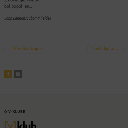
Z norwegian wood
bol popol len…
John Lennon/Ľubomír Feldek
← Predchádzajúci
Nasledujúci →
O V-KLUBE