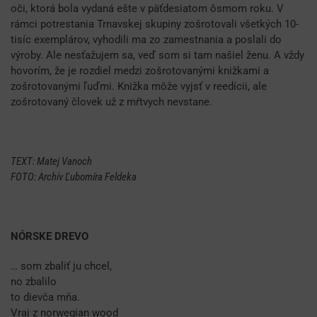
oči, ktorá bola vydaná ešte v päťdesiatom ôsmom roku. V
rámci potrestania Trnavskej skupiny zošrotovali všetkých 10-
tisíc exemplárov, vyhodili ma zo zamestnania a poslali do
výroby. Ale nesťažujem sa, veď som si tam našiel ženu. A vždy
hovorím, že je rozdiel medzi zošrotovanými knižkami a
zošrotovanými ľuďmi. Knižka môže vyjsť v reedícii, ale
zošrotovaný človek už z mŕtvych nevstane.
TEXT: Matej Vanoch
FOTO: Archív Ľubomíra Feldeka
NÓRSKE DREVO
… som zbaliť ju chcel,
no zbalilo
to dievča mňa.
Vraj z norwegian wood