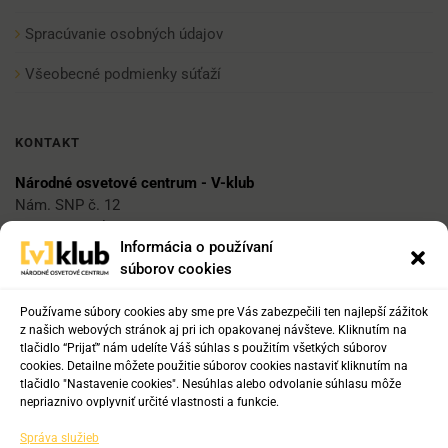
Spracúvanie osobných údajov
Všeobecné podmienky súťaží
KONTAKT
Národné osvetové centrum - V-klub
Nám. SNP č. 12
812 34 Bratislava 1
Informácia o používaní
súborov cookies
E-mail
vklub@nocka.sk
Používame súbory cookies aby sme pre Vás zabezpečili ten najlepší zážitok
z našich webových stránok aj pri ich opakovanej návšteve. Kliknutím na
tlačidlo “Prijať” nám udelíte Váš súhlas s použitím všetkých súborov
cookies. Detailne môžete použitie súborov cookies nastaviť kliknutím na
Tel:
tlačidlo "Nastavenie cookies". Nesúhlas alebo odvolanie súhlasu môže
+421 2 204 71 217
nepriaznivo ovplyvniť určité vlastnosti a funkcie.
+421 2 204 71 222
Správa služieb
+421 918 817 141