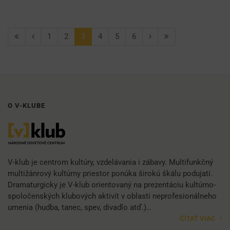
1
2
3
4
5
6
O V-KLUBE
V-klub je centrom kultúry, vzdelávania i zábavy. Multifunkčný
multižánrový kultúrny priestor ponúka širokú škálu podujatí.
Dramaturgicky je V-klub orientovaný na prezentáciu kultúrno-
spoločenských klubových aktivít v oblasti neprofesionálneho
umenia (hudba, tanec, spev, divadlo atď.)…
ČÍTAŤ VIAC