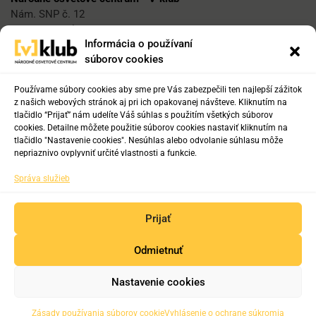
Nám. SNP č. 12
812 34 Bratislava 1
Informácia o používaní
súborov cookies
E-mail
vklub@nocka.sk
Používame súbory cookies aby sme pre Vás zabezpečili ten najlepší zážitok
z našich webových stránok aj pri ich opakovanej návšteve. Kliknutím na
tlačidlo “Prijať” nám udelíte Váš súhlas s použitím všetkých súborov
cookies. Detailne môžete použitie súborov cookies nastaviť kliknutím na
Tel:
tlačidlo "Nastavenie cookies". Nesúhlas alebo odvolanie súhlasu môže
+421 2 204 71 217
nepriaznivo ovplyvniť určité vlastnosti a funkcie.
+421 2 204 71 222
Správa služieb
+421 918 817 141
Prijať
Odmietnuť
Copyright © 2019-2025. Všetky práva vyhradené.
Nastavenie cookies
Zásady používania súborov cookie
Vyhlásenie o ochrane súkromia