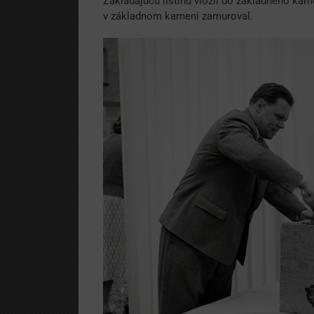
Zakladajúcu listinu vložil do základného ka
v základnom kameni zamuroval.