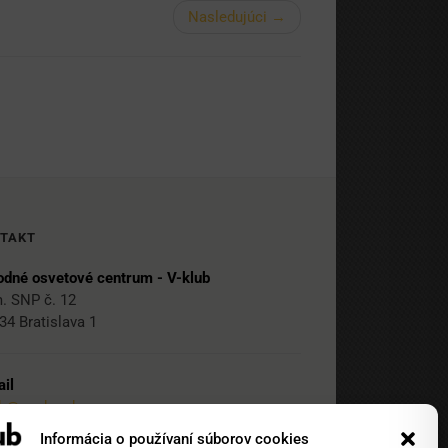
Nasledujúci →
TAKT
dné osvetové centrum - V-klub
. SNP č. 12
34 Bratislava 1
il
ub@nocka.sk
Informácia o používaní súborov cookies