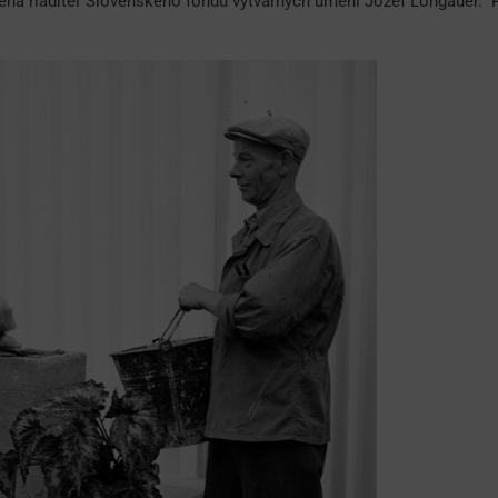
meňa riaditeľ Slovenského fondu výtvarných umení Jozef Longauer.