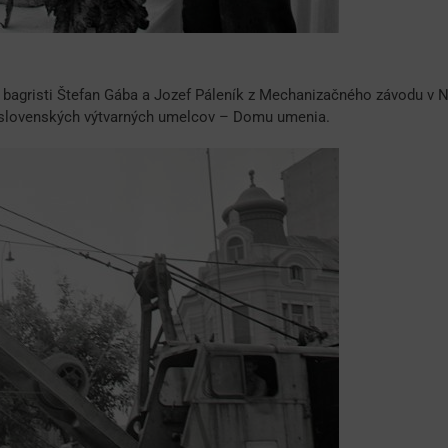
li bagristi Štefan Gába a Jozef Páleník z Mechanizačného závodu v
 slovenských výtvarných umelcov – Domu umenia.