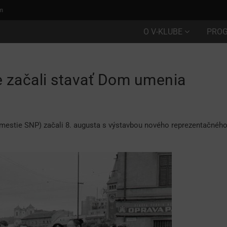
m
O V-KLUBE
PRO
e začali stavať Dom umenia
mestie SNP) začali 8. augusta s výstavbou nového reprezentačného