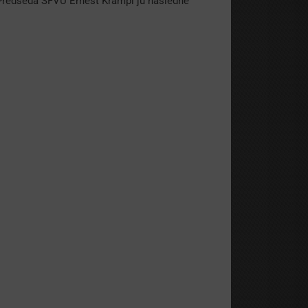
 Predseda SFVU Ernest Krampl ju následne