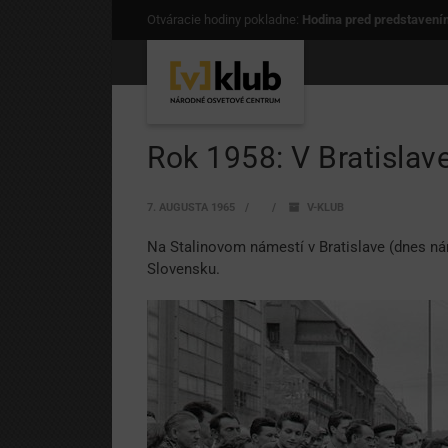
Otváracie hodiny pokladne:
Hodina pred predstavení
Rok 1958: V Bratislav
7. AUGUSTA 1965
V-KLUB
Na Stalinovom námestí v Bratislave (dnes ná
Slovensku.