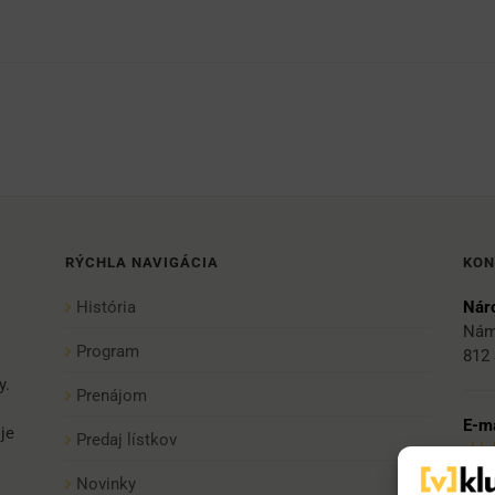
RÝCHLA NAVIGÁCIA
KON
História
Náro
Nám
Program
812 
y.
Prenájom
E-ma
je
Predaj lístkov
vkl
Novinky