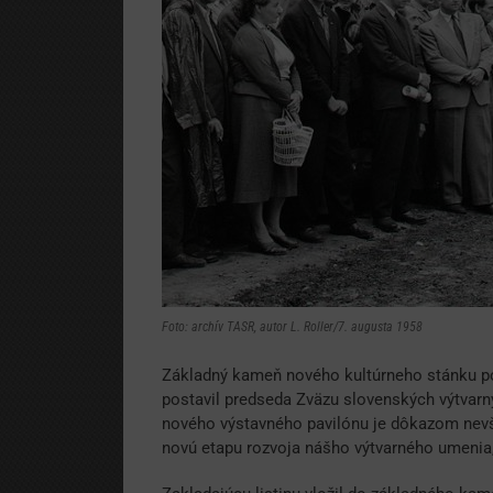
Foto: archív TASR, autor L. Roller/7. augusta 1958
Základný kameň nového kultúrneho stánku pol
postavil predseda Zväzu slovenských výtvarn
nového výstavného pavilónu je dôkazom nevše
novú etapu rozvoja nášho výtvarného umenia,