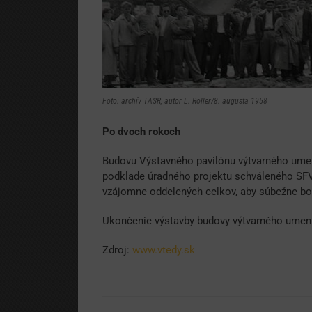
Foto: archív TASR, autor L. Roller/8. augusta 1958
Po dvoch rokoch
Budovu Výstavného pavilónu výtvarného umen
podklade úradného projektu schváleného SFVU
vzájomne oddelených celkov, aby súbežne bo
Ukončenie výstavby budovy výtvarného umenia
Zdroj:
www.vtedy.sk